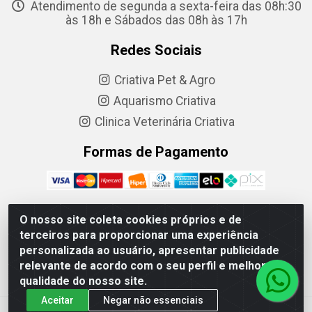
Atendimento de segunda a sexta-feira das 08h:30
às 18h e Sábados das 08h às 17h
Redes Sociais
Criativa Pet & Agro
Aquarismo Criativa
Clinica Veterinária Criativa
Formas de Pagamento
O nosso site coleta cookies próprios e de
terceiros para proporcionar uma experiência
Criativa Produtos Agropecuarios LTDA - R. Barão do Cerro
personalizada ao usuário, apresentar publicidade
Azul, 1083 - Centro, Ponta Grossa - PR, 84010-210 - CNPJ
relevante de acordo com o seu perfil e melhorar a
05.217-618/0001-21
qualidade do nosso site.
Aceitar
Negar não essenciais