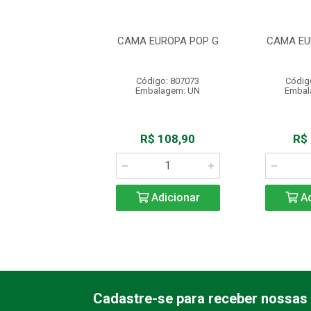
 TOCA BICHO
CAMA EUROPA POP G
CAMA EU
IMADO M
digo: 802699
Código: 807073
Códig
balagem: UN
Embalagem: UN
Embal
uto Esgotado
R$ 108,90
R$
Adicionar
Ad
Cadastre-se para receber nossas 