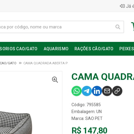
Já é
SORIOS CAO/GATO
AQUARISMO
RAÇÕES CÃO/GATO
PEIXE
 CAO/GATO
CAMA QUADRADA ABERTA P
CAMA QUADR
Código: 795585
Embalagem: UN
Marca:
SAO PET
R$ 147,80