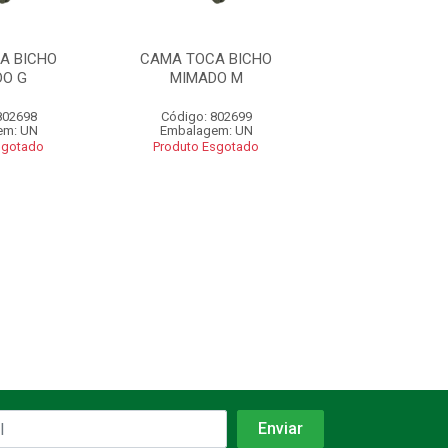
A BICHO
CAMA TOCA BICHO
CAMA EUROPA
O G
MIMADO M
802698
Código: 802699
Código: 807
em: UN
Embalagem: UN
Embalagem:
sgotado
Produto Esgotado
R$ 108,
Adicio