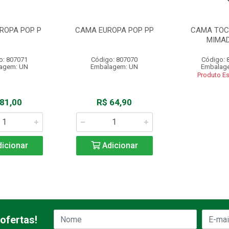
ROPA POP P
CAMA EUROPA POP PP
CAMA TOC
MIMAD
o: 807071
Código: 807070
Código: 
agem: UN
Embalagem: UN
Embalag
Produto E
 81,00
R$ 64,90
icionar
Adicionar
ofertas!