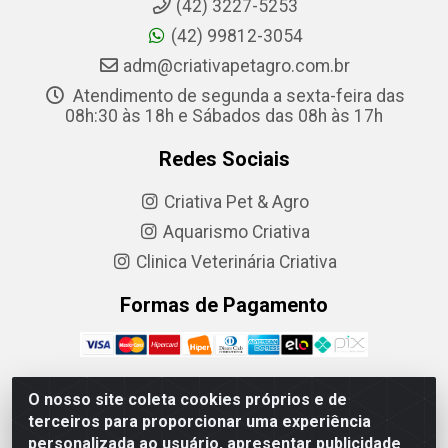
(42) 3227-5253
(42) 99812-3054
adm@criativapetagro.com.br
Atendimento de segunda a sexta-feira das
08h:30 às 18h e Sábados das 08h às 17h
Redes Sociais
Criativa Pet & Agro
Aquarismo Criativa
Clinica Veterinária Criativa
Formas de Pagamento
O nosso site coleta cookies próprios e de
terceiros para proporcionar uma experiência
Criativa Produtos Agropecuarios LTDA - R. Barão do
personalizada ao usuário, apresentar publicidade
Cerro Azul, 1083 - Centro, Ponta Grossa - PR, 84010-210