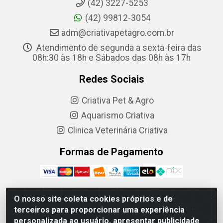
(42) 3227-5253
(42) 99812-3054
adm@criativapetagro.com.br
Atendimento de segunda a sexta-feira das
08h:30 às 18h e Sábados das 08h às 17h
Redes Sociais
Criativa Pet & Agro
Aquarismo Criativa
Clinica Veterinária Criativa
Formas de Pagamento
O nosso site coleta cookies próprios e de
terceiros para proporcionar uma experiência
Criativa Produtos Agropecuarios LTDA - R. Barão do
personalizada ao usuário, apresentar publicidade
Cerro Azul, 1083 - Centro, Ponta Grossa - PR, 84010-210