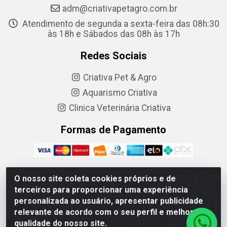
adm@criativapetagro.com.br
Atendimento de segunda a sexta-feira das 08h:30
às 18h e Sábados das 08h às 17h
Redes Sociais
Criativa Pet & Agro
Aquarismo Criativa
Clinica Veterinária Criativa
Formas de Pagamento
O nosso site coleta cookies próprios e de
terceiros para proporcionar uma experiência
Criativa Produtos Agropecuarios LTDA - R. Barão do Cerro
personalizada ao usuário, apresentar publicidade
Azul, 1083 - Centro, Ponta Grossa - PR, 84010-210 - CNPJ
relevante de acordo com o seu perfil e melhorar a
05.217-618/0001-21
qualidade do nosso site.